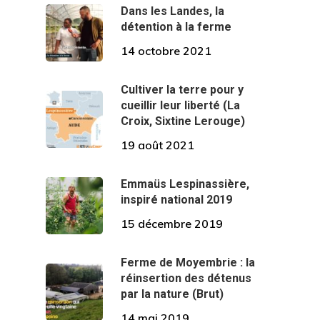
Le Projet
Dans les Landes, la
détention à la ferme
Nous Rejoindr
L’accueil De Détenus
14 octobre 2021
Une Ferme Agro-Écolo
Nous Connait
Devenir Résident
Cultiver la terre pour y
Un Projet De Territoire
cueillir leur liberté (La
Devenir Salarié En Inse
On Parle De 
Un Peu D’histoire
Croix, Sixtine Lerouge)
Devenir Bénévole
La Ferme En Chiffre
Partenaires
19 août 2021
Devenir Encadrant Ou S
L’Equipe
Contact
Emmaüs Lespinassière,
inspiré national 2019
Les Fermes Emmaüs
15 décembre 2019
Rapport D’activité
Ferme de Moyembrie : la
réinsertion des détenus
par la nature (Brut)
14 mai 2019