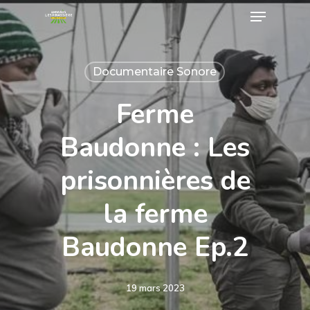
Documentaire Sonore
Ferme
Baudonne : Les
prisonnières de
la ferme
Baudonne Ep.2
19 mars 2023